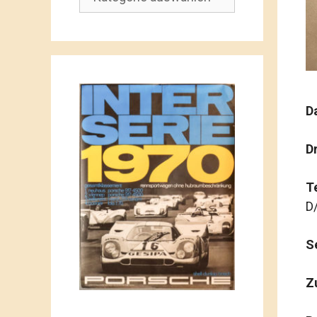
D
D
T
D
S
Z