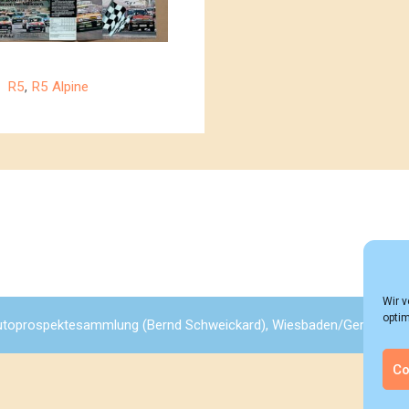
Kategorien
R5
,
R5 Alpine
Wir 
optim
toprospektesammlung (Bernd Schweickard), Wiesbaden/Germany, All
Co