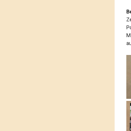
B
Z
P
M
au