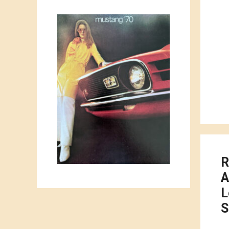
R
A
L
S