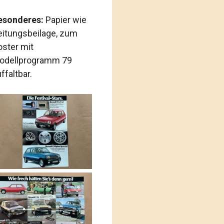
esonderes:
Papier wie
eitungsbeilage, zum
oster mit
odellprogramm 79
ffaltbar.