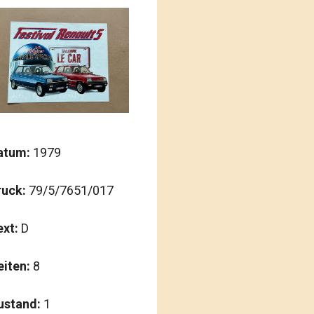
atum:
1979
ruck:
79/5/7651/017
ext:
D
eiten:
8
ustand:
1