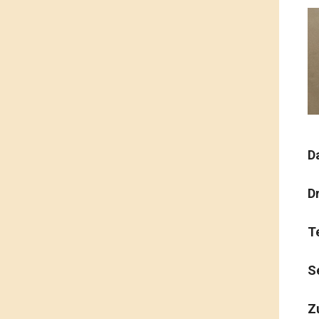
D
D
T
S
Z