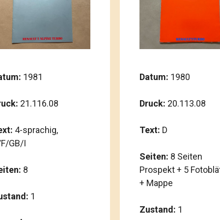
atum:
1981
Datum:
1980
ruck:
21.116.08
Druck:
20.113.08
ext:
4-sprachig,
Text:
D
/F/GB/I
Seiten:
8 Seiten
eiten:
8
Prospekt + 5 Fotoblä
+ Mappe
ustand:
1
Zustand:
1