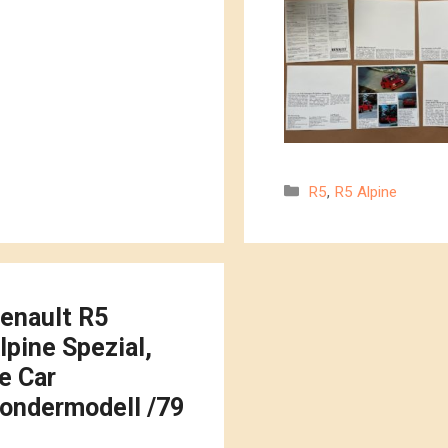
Kategorien
R5
,
R5 Alpine
enault R5
lpine Spezial,
e Car
ondermodell /79