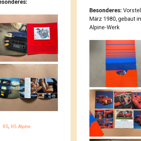
esonderes:
Besonderes:
Vorste
März 1980, gebaut i
Alpine-Werk
Kategorien
R5
,
R5 Alpine