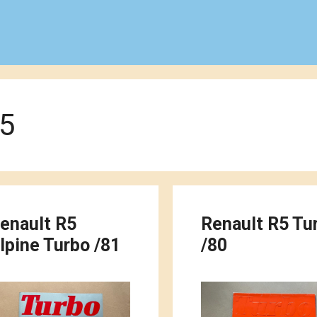
r5
enault R5
Renault R5 Tu
lpine Turbo /81
/80