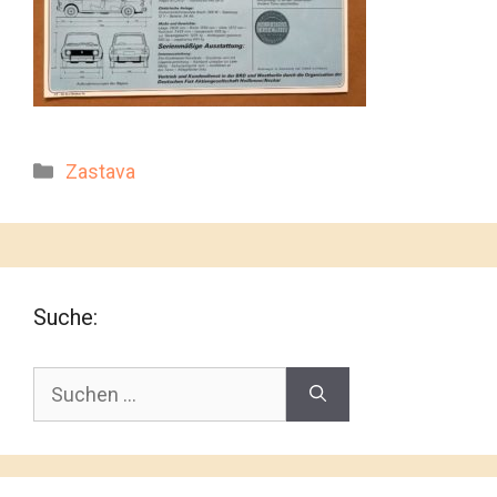
Kategorien
Zastava
Suche:
Suchen
nach: