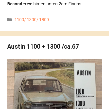
Besonderes:
hinten unten 2cm Einriss
Kategorien
1100/ 1300/ 1800
Austin 1100 + 1300 /ca.67