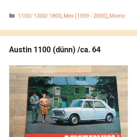
Kategorien
1100/ 1300/ 1800
,
Mini (1959 - 2000)
,
Morris
Austin 1100 (dünn) /ca. 64