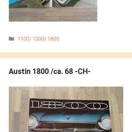
Kategorien
1100/ 1300/ 1800
Austin 1800 /ca. 68 -CH-