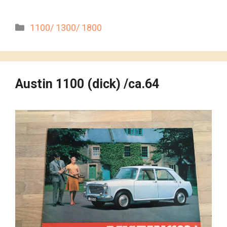
Kategorien
1100/ 1300/ 1800
Austin 1100 (dick) /ca.64