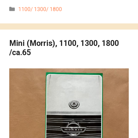
Kategorien
1100/ 1300/ 1800
Mini (Morris), 1100, 1300, 1800
/ca.65