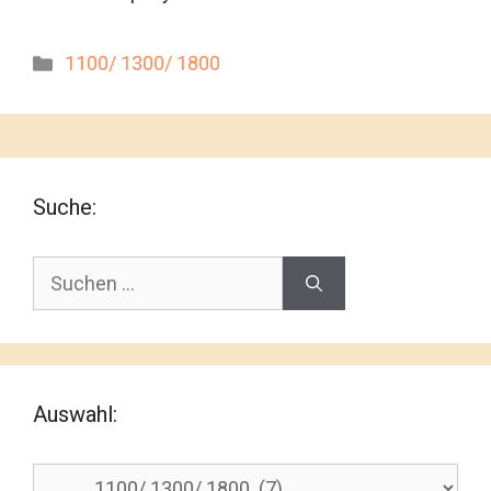
F
Kategorien
1100/ 1300/ 1800
a
s
t
d
i
Suche:
e
H
Suchen
?
nach:
l
f
t
e
Auswahl:
a
ll
Auswahl: