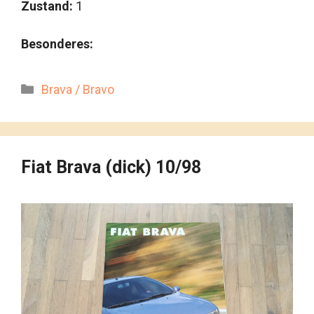
Zustand:
1
Besonderes:
Kategorien
Brava / Bravo
Fiat Brava (dick) 10/98