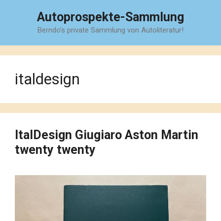
Zum
Autoprospekte-Sammlung
Inhalt
Berndo's private Sammlung von Autoliteratur!
springen
italdesign
ItalDesign Giugiaro Aston Martin
twenty twenty