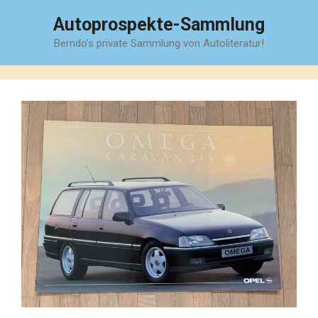
Zum
Autoprospekte-Sammlung
Inhalt
Berndo's private Sammlung von Autoliteratur!
springen