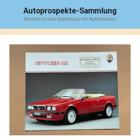
Zum
Autoprospekte-Sammlung
Inhalt
Berndo's private Sammlung von Autoliteratur!
springen