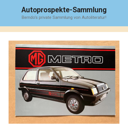
Zum
Autoprospekte-Sammlung
Inhalt
Berndo's private Sammlung von Autoliteratur!
springen