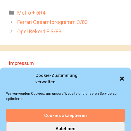
Kategorien
Metro + 6R4
Ferrari Gesamtprogramm 3/83
Opel Rekord E 3/83
Impressum
Datenschutzerklärung
Cookie-Zustimmung
verwalten
Wir verwenden Cookies, um unsere Website und unseren Service zu
optimieren.
Cookies akzeptieren
© 2018 - 2026 Autoprospektesammlung (Bernd
Schweickard), Wiesbaden/Germany, All rights reserved.
Ablehnen