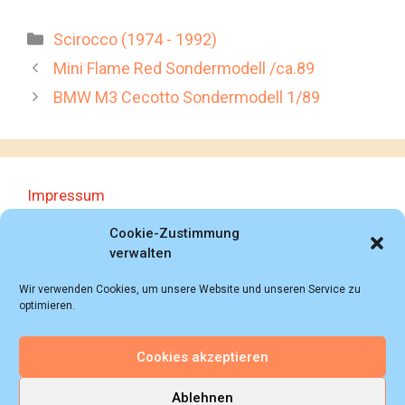
Kategorien
Scirocco (1974 - 1992)
Mini Flame Red Sondermodell /ca.89
BMW M3 Cecotto Sondermodell 1/89
Impressum
Datenschutzerklärung
Cookie-Zustimmung
verwalten
Wir verwenden Cookies, um unsere Website und unseren Service zu
optimieren.
Cookies akzeptieren
© 2018 - 2026 Autoprospektesammlung (Bernd
Schweickard), Wiesbaden/Germany, All rights reserved.
Ablehnen