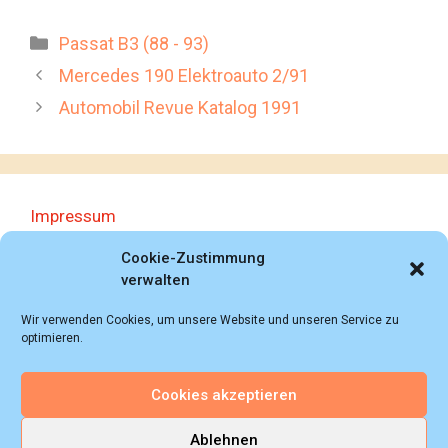
Kategorien
Passat B3 (88 - 93)
Mercedes 190 Elektroauto 2/91
Automobil Revue Katalog 1991
Impressum
Datenschutzerklärung
Cookie-Zustimmung
verwalten
Wir verwenden Cookies, um unsere Website und unseren Service zu
optimieren.
Cookies akzeptieren
© 2018 - 2026 Autoprospektesammlung (Bernd
Schweickard), Wiesbaden/Germany, All rights reserved.
Ablehnen