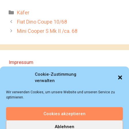
Kategorien
Käfer
Fiat Dino Coupe 10/68
Mini Cooper S Mk II /ca. 68
Impressum
Datenschutzerklärung
Cookie-Zustimmung
verwalten
Wir verwenden Cookies, um unsere Website und unseren Service zu
optimieren.
Cookies akzeptieren
© 2018 - 2026 Autoprospektesammlung (Bernd
Schweickard), Wiesbaden/Germany, All rights reserved.
Ablehnen