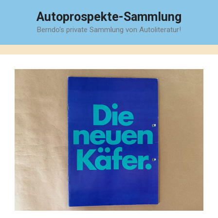
Zum
Autoprospekte-Sammlung
Inhalt
Berndo's private Sammlung von Autoliteratur!
springen