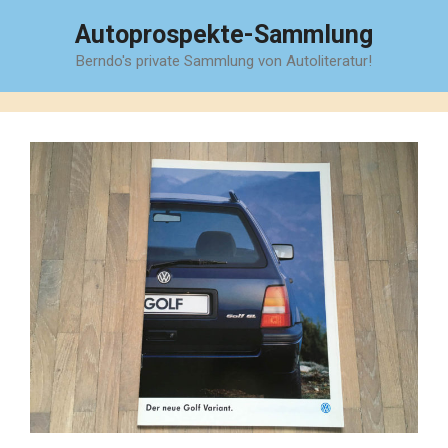
Zum
Autoprospekte-Sammlung
Inhalt
Berndo's private Sammlung von Autoliteratur!
springen