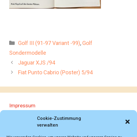
Kategorien
Golf III (91-97 Variant -99)
,
Golf
Sondermodelle
Jaguar XJS /94
Fiat Punto Cabrio (Poster) 5/94
Impressum
Datenschutzerklärung
Cookie-Zustimmung
verwalten