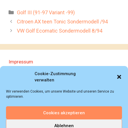
Kategorien
Golf III (91-97 Variant -99)
Citroen AX teen Tonic Sondermodell /94
VW Golf Ecomatic Sondermodell 8/94
Impressum
Datenschutzerklärung
Cookie-Zustimmung
verwalten
Wir verwenden Cookies, um unsere Website und unseren Service zu
optimieren.
Cookies akzeptieren
© 2018 - 2026 Autoprospektesammlung (Bernd
Schweickard), Wiesbaden/Germany, All rights reserved.
Ablehnen