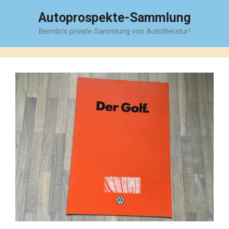
Zum
Autoprospekte-Sammlung
Inhalt
Berndo's private Sammlung von Autoliteratur!
springen