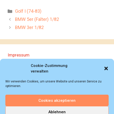
Kategorien
Golf I (74-83)
BMW 5er (Falter) 1/82
BMW 3er 1/82
Impressum
Datenschutzerklärung
Cookie-Zustimmung
verwalten
Wir verwenden Cookies, um unsere Website und unseren Service zu
optimieren.
Cookies akzeptieren
© 2018 - 2026 Autoprospektesammlung (Bernd
Schweickard), Wiesbaden/Germany, All rights reserved.
Ablehnen