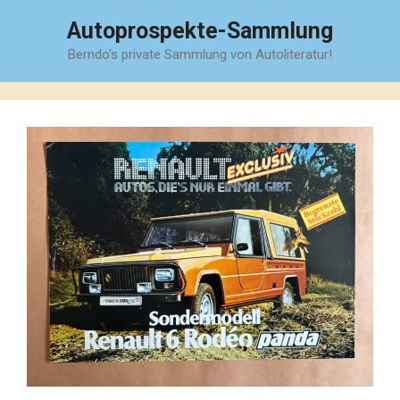
Zum
Autoprospekte-Sammlung
Inhalt
Berndo's private Sammlung von Autoliteratur!
springen