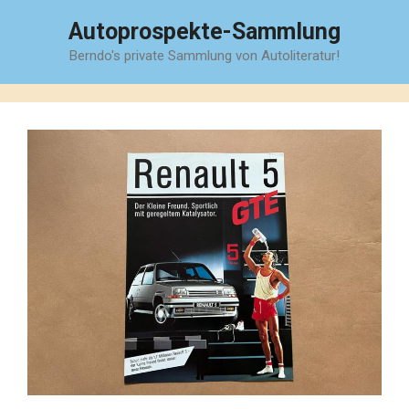
Zum
Autoprospekte-Sammlung
Inhalt
Berndo's private Sammlung von Autoliteratur!
springen