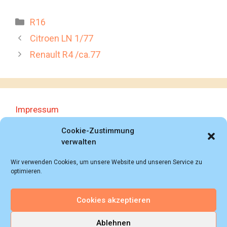
Kategorien
R16
Citroen LN 1/77
Renault R4 /ca.77
Impressum
Datenschutzerklärung
Cookie-Zustimmung
verwalten
Wir verwenden Cookies, um unsere Website und unseren Service zu
optimieren.
Cookies akzeptieren
© 2018 - 2026 Autoprospektesammlung (Bernd
Schweickard), Wiesbaden/Germany, All rights reserved.
Ablehnen