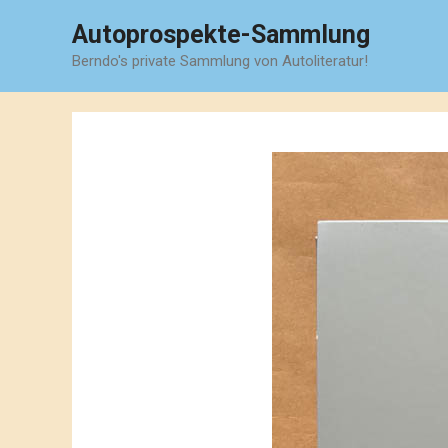
Zum
Autoprospekte-Sammlung
Inhalt
Berndo's private Sammlung von Autoliteratur!
springen