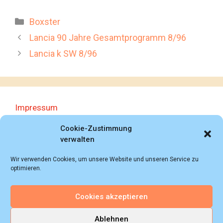
Kategorien
Boxster
Lancia 90 Jahre Gesamtprogramm 8/96
Lancia k SW 8/96
Impressum
Datenschutzerklärung
Cookie-Zustimmung
verwalten
Wir verwenden Cookies, um unsere Website und unseren Service zu
optimieren.
Cookies akzeptieren
© 2018 - 2026 Autoprospektesammlung (Bernd
Schweickard), Wiesbaden/Germany, All rights reserved.
Ablehnen