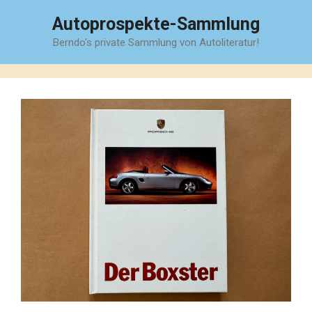
Zum
Autoprospekte-Sammlung
Inhalt
Berndo's private Sammlung von Autoliteratur!
springen