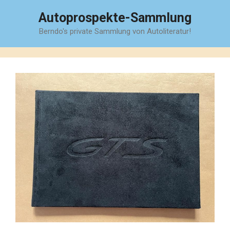
Zum
Autoprospekte-Sammlung
Inhalt
Berndo's private Sammlung von Autoliteratur!
springen