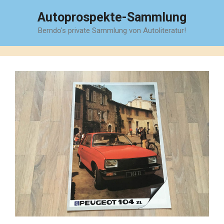
Zum
Autoprospekte-Sammlung
Inhalt
Berndo's private Sammlung von Autoliteratur!
springen