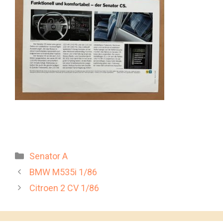
Kategorien
Senator A
BMW M535i 1/86
Citroen 2 CV 1/86