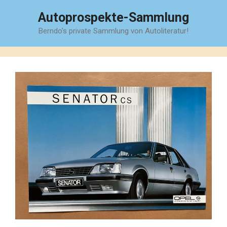
Zum
Autoprospekte-Sammlung
Inhalt
Berndo's private Sammlung von Autoliteratur!
springen