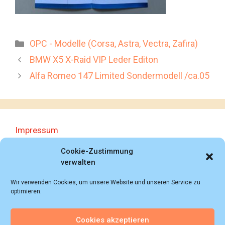
Kategorien
OPC - Modelle (Corsa, Astra, Vectra, Zafira)
BMW X5 X-Raid VIP Leder Editon
Alfa Romeo 147 Limited Sondermodell /ca.05
Impressum
Datenschutzerklärung
Cookie-Zustimmung
verwalten
Wir verwenden Cookies, um unsere Website und unseren Service zu
optimieren.
Cookies akzeptieren
© 2018 - 2026 Autoprospektesammlung (Bernd