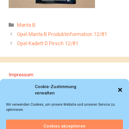
Kategorien
Manta B
Opel Manta B Produktinformation 12/81
Opel Kadett D Pirsch 12/81
Impressum
Datenschutzerklärung
Cookie-Zustimmung
verwalten
Wir verwenden Cookies, um unsere Website und unseren Service zu
optimieren.
Cookies akzeptieren
© 2018 - 2026 Autoprospektesammlung (Bernd