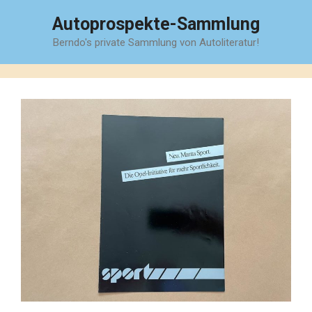
Zum
Autoprospekte-Sammlung
Inhalt
Berndo's private Sammlung von Autoliteratur!
springen