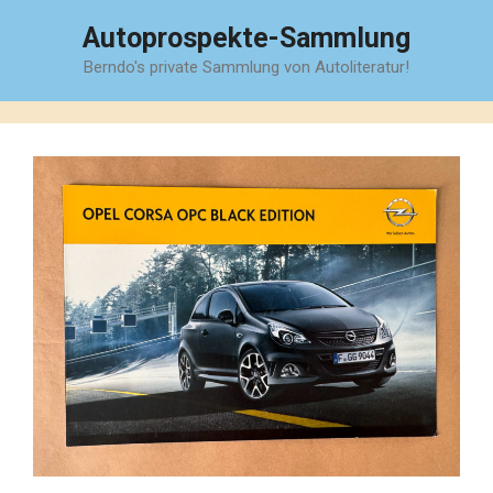
Zum
Autoprospekte-Sammlung
Inhalt
Berndo's private Sammlung von Autoliteratur!
springen