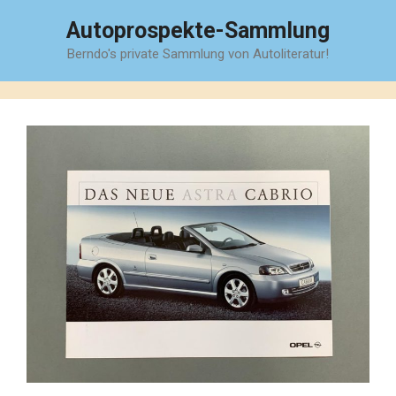
Zum
Autoprospekte-Sammlung
Inhalt
Berndo's private Sammlung von Autoliteratur!
springen