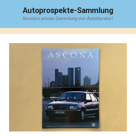
Zum
Autoprospekte-Sammlung
Inhalt
Berndo's private Sammlung von Autoliteratur!
springen