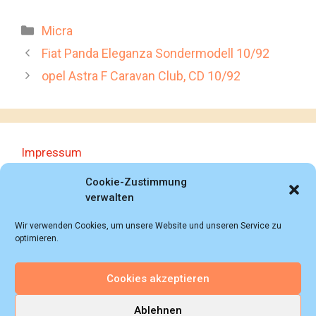
Kategorien
Micra
Fiat Panda Eleganza Sondermodell 10/92
opel Astra F Caravan Club, CD 10/92
Impressum
Datenschutzerklärung
Cookie-Zustimmung
verwalten
Wir verwenden Cookies, um unsere Website und unseren Service zu
optimieren.
Cookies akzeptieren
© 2018 - 2026 Autoprospektesammlung (Bernd
Schweickard), Wiesbaden/Germany, All rights reserved.
Ablehnen