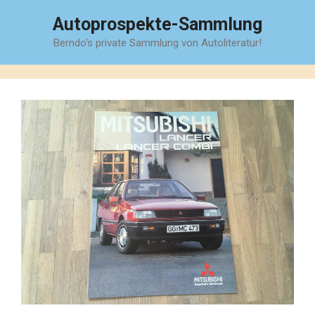
Zum
Autoprospekte-Sammlung
Inhalt
Berndo's private Sammlung von Autoliteratur!
springen