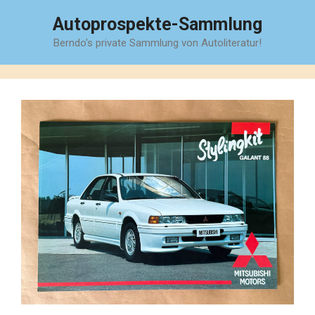
Zum
Autoprospekte-Sammlung
Inhalt
Berndo's private Sammlung von Autoliteratur!
springen