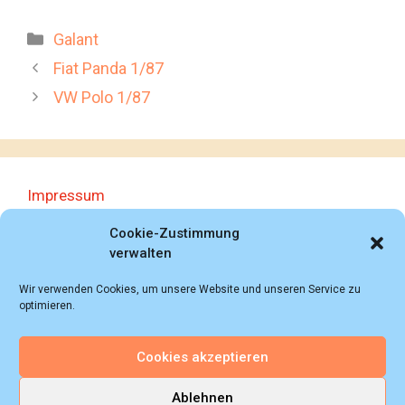
Kategorien
Galant
Fiat Panda 1/87
VW Polo 1/87
Impressum
Datenschutzerklärung
Cookie-Zustimmung
verwalten
Wir verwenden Cookies, um unsere Website und unseren Service zu
optimieren.
Cookies akzeptieren
© 2018 - 2026 Autoprospektesammlung (Bernd
Schweickard), Wiesbaden/Germany, All rights reserved.
Ablehnen