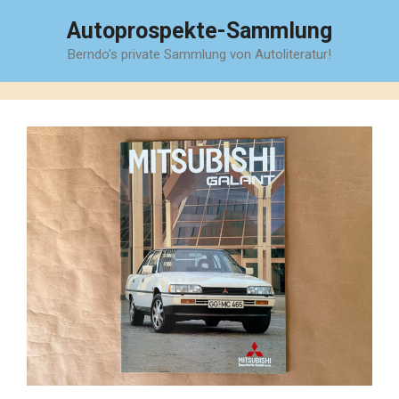
Zum
Autoprospekte-Sammlung
Inhalt
Berndo's private Sammlung von Autoliteratur!
springen