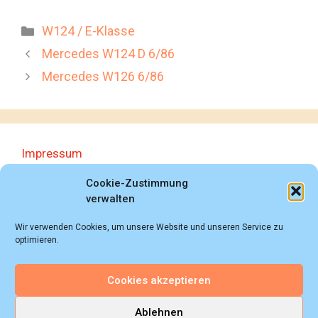
Kategorien
W124 / E-Klasse
Mercedes W124 D 6/86
Mercedes W126 6/86
Impressum
Datenschutzerklärung
Cookie-Zustimmung
verwalten
Wir verwenden Cookies, um unsere Website und unseren Service zu
optimieren.
Cookies akzeptieren
© 2018 - 2026 Autoprospektesammlung (Bernd
Schweickard), Wiesbaden/Germany, All rights reserved.
Ablehnen