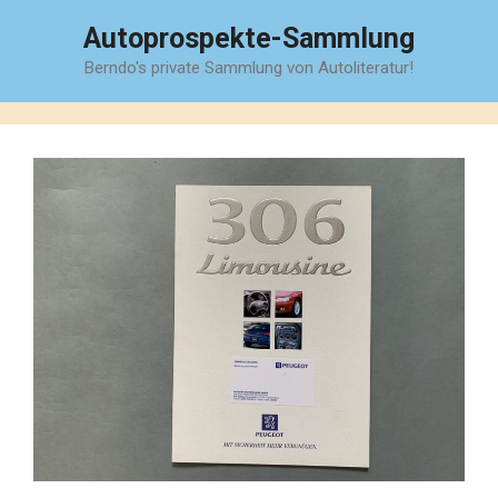
Zum
Autoprospekte-Sammlung
Inhalt
Berndo's private Sammlung von Autoliteratur!
springen