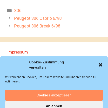
Kategorien
306
Peugeot 306 Cabrio 6/98
Peugeot 306 Break 6/98
Impressum
Datenschutzerklärung
Cookie-Zustimmung
verwalten
Wir verwenden Cookies, um unsere Website und unseren Service zu
optimieren.
Cookies akzeptieren
© 2018 - 2026 Autoprospektesammlung (Bernd
Schweickard), Wiesbaden/Germany, All rights reserved.
Ablehnen