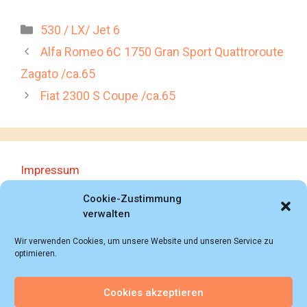
Kategorien
530 / LX/ Jet 6
Alfa Romeo 6C 1750 Gran Sport Quattroroute
Zagato /ca.65
Fiat 2300 S Coupe /ca.65
Impressum
Datenschutzerklärung
Cookie-Zustimmung
verwalten
Wir verwenden Cookies, um unsere Website und unseren Service zu
optimieren.
Cookies akzeptieren
© 2018 - 2026 Autoprospektesammlung (Bernd