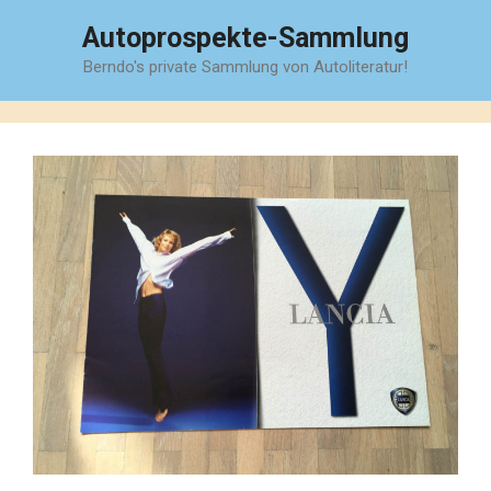
Zum
Autoprospekte-Sammlung
Inhalt
Berndo's private Sammlung von Autoliteratur!
springen