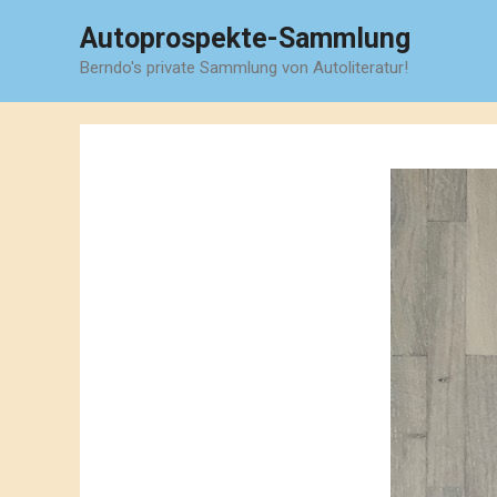
Zum
Autoprospekte-Sammlung
Inhalt
Berndo's private Sammlung von Autoliteratur!
springen