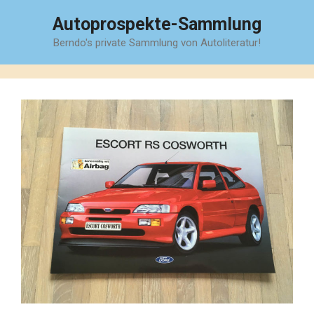
Zum
Autoprospekte-Sammlung
Inhalt
Berndo's private Sammlung von Autoliteratur!
springen