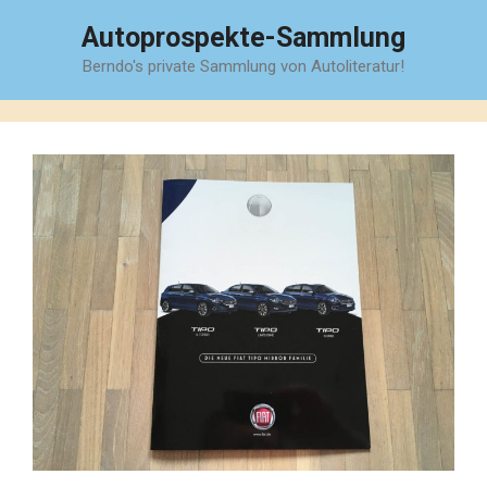
Zum
Autoprospekte-Sammlung
Inhalt
Berndo's private Sammlung von Autoliteratur!
springen