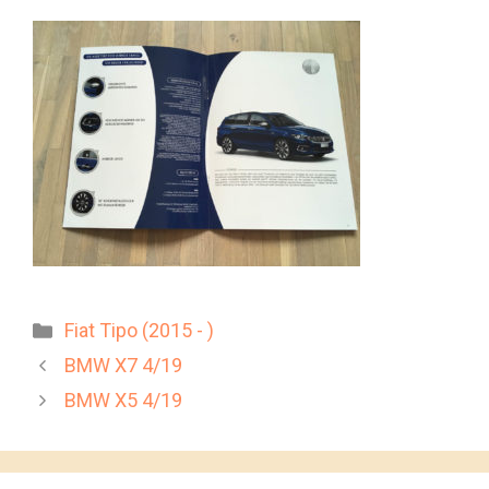
Kategorien
Fiat Tipo (2015 - )
BMW X7 4/19
BMW X5 4/19