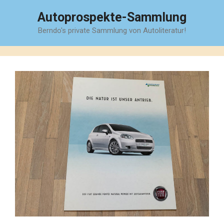
Zum
Autoprospekte-Sammlung
Inhalt
Berndo's private Sammlung von Autoliteratur!
springen