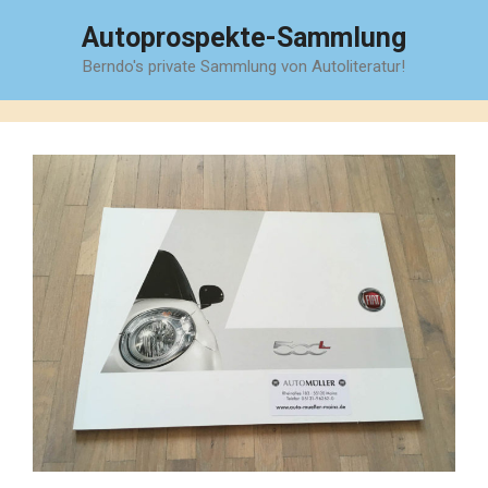
Zum
Autoprospekte-Sammlung
Inhalt
Berndo's private Sammlung von Autoliteratur!
springen