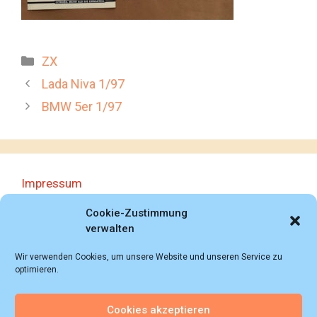
Kategorien
ZX
Lada Niva 1/97
BMW 5er 1/97
Impressum
Datenschutzerklärung
Cookie-Zustimmung
verwalten
Wir verwenden Cookies, um unsere Website und unseren Service zu
optimieren.
Cookies akzeptieren
© 2018 - 2026 Autoprospektesammlung (Bernd