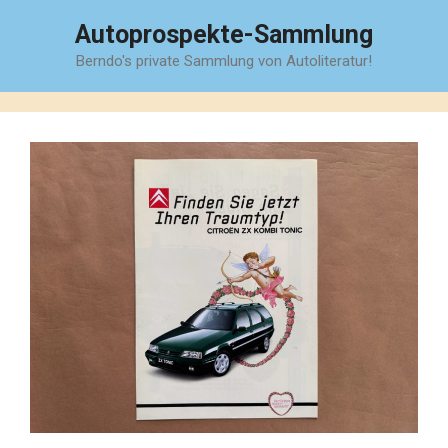
Zum
Autoprospekte-Sammlung
Inhalt
Berndo's private Sammlung von Autoliteratur!
springen