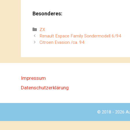
Besonderes:
Kategorien
ZX
Renault Espace Family Sondermodell 6/94
Citroen Evasion /ca. 94
Impressum
Datenschutzerklärung
© 2018 - 2026 Au