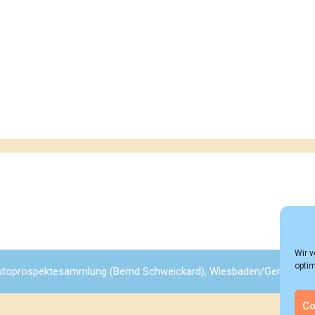
Wir 
optim
toprospektesammlung (Bernd Schweickard), Wiesbaden/Germany, All
Co