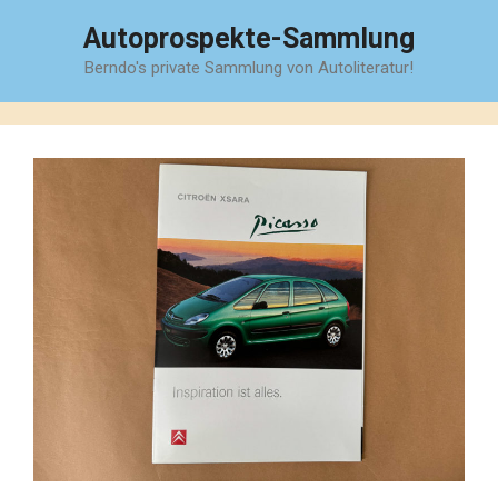
Zum
Autoprospekte-Sammlung
Inhalt
Berndo's private Sammlung von Autoliteratur!
springen