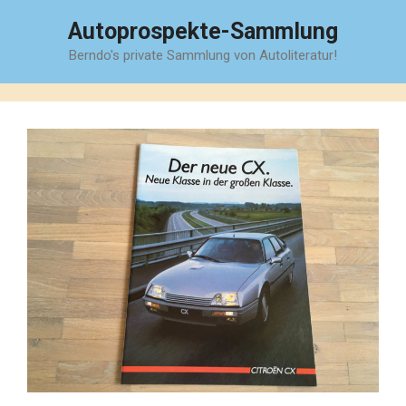
Zum
Autoprospekte-Sammlung
Inhalt
Berndo's private Sammlung von Autoliteratur!
springen