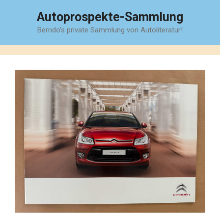
Zum
Autoprospekte-Sammlung
Inhalt
Berndo's private Sammlung von Autoliteratur!
springen