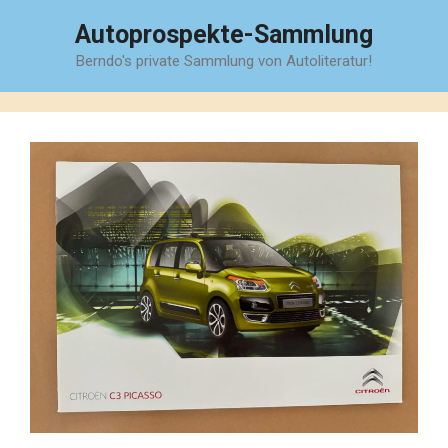
Zum
Autoprospekte-Sammlung
Inhalt
Berndo's private Sammlung von Autoliteratur!
springen