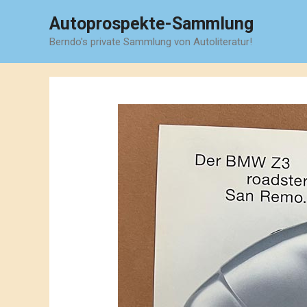
Zum
Autoprospekte-Sammlung
Inhalt
Berndo's private Sammlung von Autoliteratur!
springen