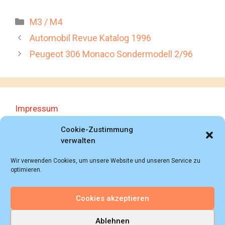
Kategorien
M3 / M4
Automobil Revue Katalog 1996
Peugeot 306 Monaco Sondermodell 2/96
Impressum
Datenschutzerklärung
Cookie-Zustimmung
verwalten
Wir verwenden Cookies, um unsere Website und unseren Service zu
optimieren.
Cookies akzeptieren
© 2018 - 2026 Autoprospektesammlung (Bernd
Schweickard), Wiesbaden/Germany, All rights reserved.
Ablehnen