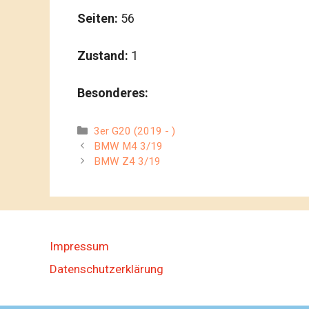
Seiten:
56
Zustand:
1
Besonderes:
Kategorien
3er G20 (2019 - )
BMW M4 3/19
BMW Z4 3/19
Impressum
Datenschutzerklärung